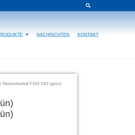
PRODUKTE
NACHRICHTEN
KONTAKT
) Siliziumkarbid F150 C63 (grün)
rün)
rün)